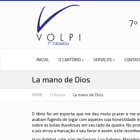
7º
INICIAL
O CARTÓRIO
SERVIÇOS
CONTAT
La mano de Dios
HOME
Crônicas
La mano de Dios
O tênis foi um esporte que me deu muito prazer e me e
acabam fugindo de jogar com aqueles cuja honestidade é
sobre as bolas duvidosas em seu lado da quadra. No pro
o juiz errou a marcação a seu favor e assim, este reconhe
Já no futebol, vale a lei de Gerson, Luiz Fabiano, Marado