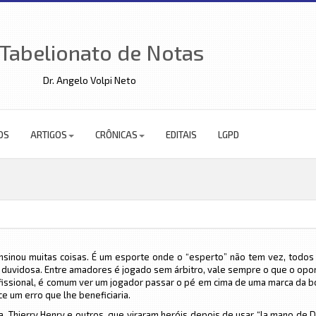
 Tabelionato de Notas
Dr. Angelo Volpi Neto
OS
ARTIGOS
CRÔNICAS
EDITAIS
LGPD
nsinou muitas coisas. É um esporte onde o “esperto” não tem vez, todos
 duvidosa. Entre amadores é jogado sem árbitro, vale sempre o que o opo
fissional, é comum ver um jogador passar o pé em cima de uma marca da b
ce um erro que lhe beneficiaria.
na, Thierry Henry e outros, que viraram heróis depois de usar “la mano de D