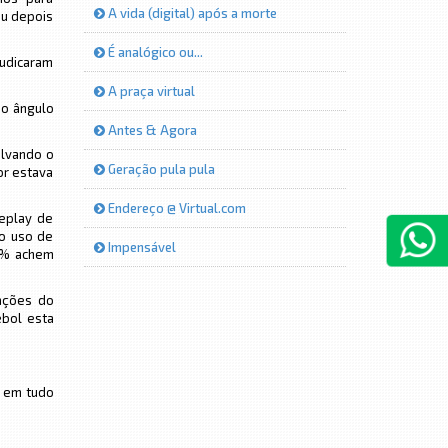
A vida (digital) após a morte
iu depois
É analógico ou...
judicaram
A praça virtual
 o ângulo
Antes & Agora
alvando o
Geração pula pula
or estava
Endereço @ Virtual.com
replay de
do uso de
Impensável
84% achem
cações do
ebol esta
” em tudo