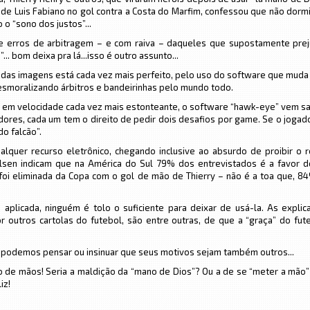
o de Luis Fabiano no gol contra a Costa do Marfim, confessou que não dorm
 o “sono dos justos”...
de erros de arbitragem – e com raiva – daqueles que supostamente pre
... bom deixa pra lá...isso é outro assunto...
 das imagens está cada vez mais perfeito, pelo uso do software que muda
esmoralizando árbitros e bandeirinhas pelo mundo todo.
 em velocidade cada vez mais estonteante, o software “hawk-eye” vem s
ores, cada um tem o direito de pedir dois desafios por game. Se o jogad
o falcão”.
alquer recurso eletrônico, chegando inclusive ao absurdo de proibir o 
lsen indicam que na América do Sul 79% dos entrevistados é a favor 
ue foi eliminada da Copa com o gol de mão de Thierry – não é a toa que, 
 aplicada, ninguém é tolo o suficiente para deixar de usá-la. As expli
r outros cartolas do futebol, são entre outras, de que a “graça” do fut
r podemos pensar ou insinuar que seus motivos sejam também outros...
io de mãos! Seria a maldição da “mano de Dios”? Ou a de se “meter a mão
iz!