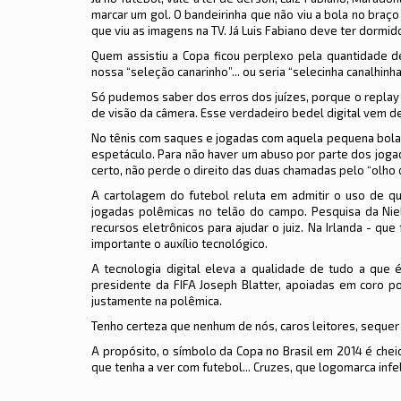
marcar um gol. O bandeirinha que não viu a bola no braç
que viu as imagens na TV. Já Luis Fabiano deve ter dormido
Quem assistiu a Copa ficou perplexo pela quantidade 
nossa “seleção canarinho”... ou seria “selecinha canalhinha”
Só pudemos saber dos erros dos juízes, porque o replay
de visão da câmera. Esse verdadeiro bedel digital vem d
No tênis com saques e jogadas com aquela pequena bola
espetáculo. Para não haver um abuso por parte dos jogad
certo, não perde o direito das duas chamadas pelo “olho d
A cartolagem do futebol reluta em admitir o uso de qu
jogadas polêmicas no telão do campo. Pesquisa da Nie
recursos eletrônicos para ajudar o juiz. Na Irlanda - q
importante o auxílio tecnológico.
A tecnologia digital eleva a qualidade de tudo a que é
presidente da FIFA Joseph Blatter, apoiadas em coro po
justamente na polêmica.
Tenho certeza que nenhum de nós, caros leitores, seque
A propósito, o símbolo da Copa no Brasil em 2014 é che
que tenha a ver com futebol... Cruzes, que logomarca infel