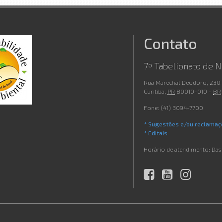
Contato
7º Tabelionato de N
Rua Marechal Deodoro, 230
Curitiba
,
PR
80010-010
-
BR
Fone:
(41) 3094-7700
* Sugestões e/ou reclamaçõ
* Editais
Horário de atendimento:
Das 