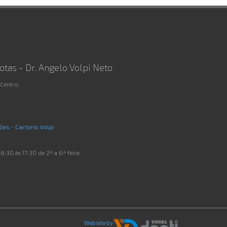
otas - Dr. Angelo Volpi Neto
 Centro
es - Cartorio Volpi
8:30 às 17:30 de 2ª a 6ª feira
Website by