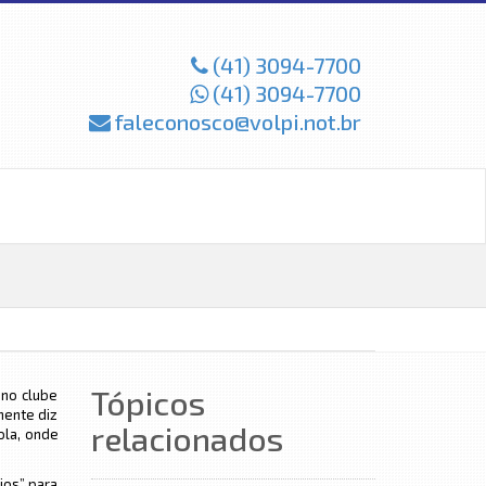
(41) 3094-7700
(41) 3094-7700
faleconosco@volpi.not.br
Tópicos
 no clube
nente diz
relacionados
ola, onde
ios” para