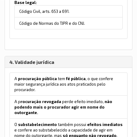
Base legal:
Código Civil, arts. 653 a 691.
Código de Normas do TJPR e do CNJ.
4. Validade jurídica
A
procuração pública
tem
fé pública
, o que confere
maior segurança jurídica aos atos praticados pelo
procurador.
A p
rocuração revogada
perde efeito imediato,
não
podendo mais o procurador agir em nome do
outorgante.
O
substabelecimento
também possui
efeitos imediatos
e confere ao substabelecido a capacidade de agir em
nome do outorgante, mas
só enquanto não revogado
.