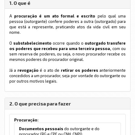
1. O que é
A
procuração é um ato formal e escrito
pelo qual uma
pessoa (outorgante) confere poderes a outra (outorgado) para
que está a represente, praticando atos da vida civil em seu
nome.
O
substabelecimento
ocorre quando o
outorgado transfere
os poderes que recebeu para uma terceira pessoa,
com ou
sem reserva de poderes, ou seja, o novo procurador recebe os
mesmos poderes do procurador original.
Já a
revogação
é o ato de
retirar os poderes
anteriormente
concedidos a um procurador, seja por vontade do outorgante ou
por outros motivos legais.
2. O que precisa para fazer
Procuração:
Documentos pessoais
do outorgante e do
procurador (RG e CPF ou CNH, CNPJ).