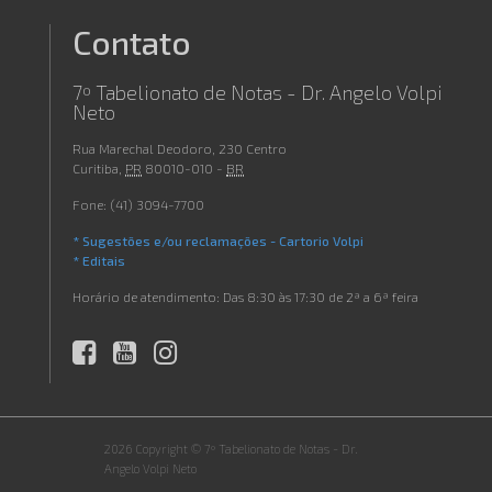
Contato
7º Tabelionato de Notas - Dr. Angelo Volpi
Neto
Rua Marechal Deodoro, 230 Centro
Curitiba
,
PR
80010-010
-
BR
Fone:
(41) 3094-7700
* Sugestões e/ou reclamações - Cartorio Volpi
* Editais
Horário de atendimento:
Das 8:30 às 17:30 de 2ª a 6ª feira
2026 Copyright © 7º Tabelionato de Notas - Dr.
Angelo Volpi Neto